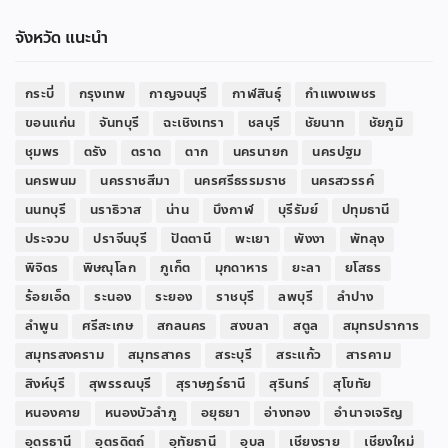
จังหวัด แนะนำ
กระบี่
กรุงเทพ
กาญจนบุรี
กาฬสินธุ์
กำแพงเพชร
ขอนแก่น
จันทบุรี
ฉะเชิงเทรา
ชลบุรี
ชัยนาท
ชัยภูมิ
ชุมพร
ตรัง
ตราด
ตาก
นครนายก
นครปฐม
นครพนม
นครราชสีมา
นครศรีธรรมราช
นครสวรรค์
นนทบุรี
นราธิวาส
น่าน
บึงกาฬ
บุรีรัมย์
ปทุมธานี
ประจวบ
ปราจีนบุรี
ปัตตานี
พะเยา
พังงา
พัทลุง
พิจิตร
พิษณุโลก
ภูเก็ต
มุกดาหาร
ยะลา
ยโสธร
ร้อยเอ็ด
ระนอง
ระยอง
ราชบุรี
ลพบุรี
ลำปาง
ลำพูน
ศรีสะเกษ
สกลนคร
สงขลา
สตูล
สมุทรปราการ
สมุทรสงคราม
สมุทรสาคร
สระบุรี
สระแก้ว
สารคาม
สิงห์บุรี
สุพรรณบุรี
สุราษฎร์ธานี
สุรินทร์
สุโขทัย
หนองคาย
หนองบัวลำภู
อยุธยา
อ่างทอง
อำนาจเจริญ
อุดรธานี
อุตรดิตถ์
อุทัยธานี
อุบล
เชียงราย
เชียงใหม่