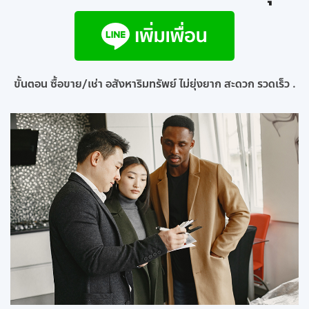
ขั้นตอน ซื้อขาย/เช่า อสังหาริมทรัพย์ ไม่ยุ่งยาก สะดวก รวดเร็ว .