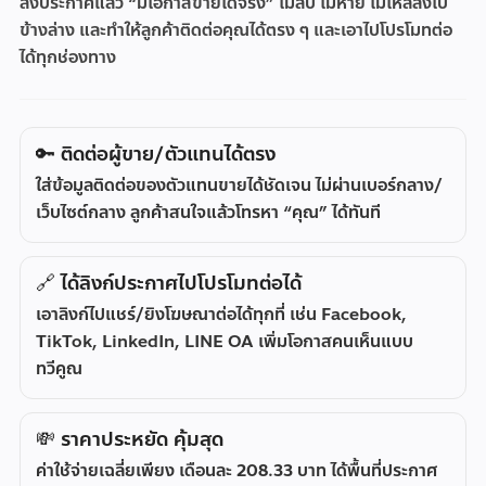
ลงประกาศแล้ว “มีโอกาสขายได้จริง” ไม่ลบ ไม่หาย ไม่ไหลลงไป
ข้างล่าง และทำให้ลูกค้าติดต่อคุณได้ตรง ๆ และเอาไปโปรโมทต่อ
ได้ทุกช่องทาง
🔑 ติดต่อผู้ขาย/ตัวแทนได้ตรง
ใส่ข้อมูลติดต่อของตัวแทนขายได้ชัดเจน
ไม่ผ่านเบอร์กลาง/
เว็บไซต์กลาง
ลูกค้าสนใจแล้วโทรหา “คุณ” ได้ทันที
🔗 ได้ลิงก์ประกาศไปโปรโมทต่อได้
เอาลิงก์ไปแชร์/ยิงโฆษณาต่อได้ทุกที่ เช่น
Facebook,
TikTok, LinkedIn, LINE OA
เพิ่มโอกาสคนเห็นแบบ
ทวีคูณ
💸 ราคาประหยัด คุ้มสุด
ค่าใช้จ่ายเฉลี่ยเพียง
เดือนละ 208.33 บาท
ได้พื้นที่ประกาศ