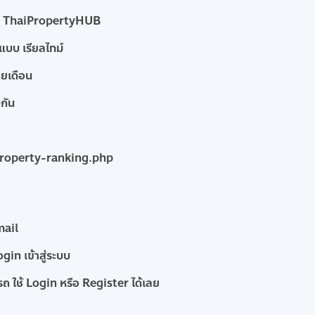
มกับ ThaiPropertyHUB
ับแบบ เรียลไทม์
ายเดือน
บกัน
roperty-ranking.php
mail
in เข้าสู่ระบบ
ถ ใช้ Login หรือ Register ได้เลย