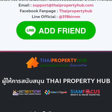
Email :
support@thaipropertyhub.com
Facebook Fanpage :
Thaipropertyhub
Line Official :
@319birnm
ผู้ให้การสนับสนุน THAI PROPERTY HUB