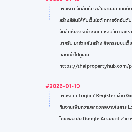
เพิ่มหน้า จัดอันดับ อสังหายอดนิย
สร้างสีสันให้กับเว็บไซต์ ดูการจัดอันด
จัดอันดับการเข้าชมแบบรายวัน และ ร
มาครับ มาร่วมกันสร้าง กิจกรรมบนเว็
คลิกเข้าไปดูเลย
https://thaipropertyhub.com/p
#2026-01-10
เพิ่มระบบ Login / Register ผ่าน G
ทีมงานเพิ่มความสะดวกสบายในการ Log
โดยเพิ่ม ปุ่ม Google Account สามาร