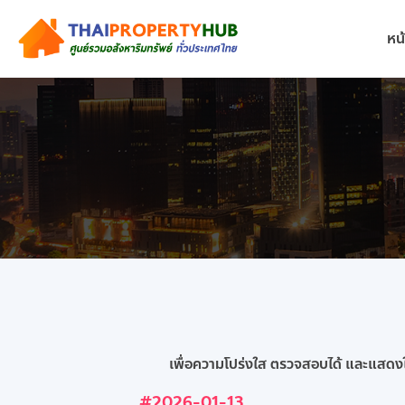
หน
เพื่อความโปร่งใส ตรวจสอบได้ และแสดงให้
#2026-01-13