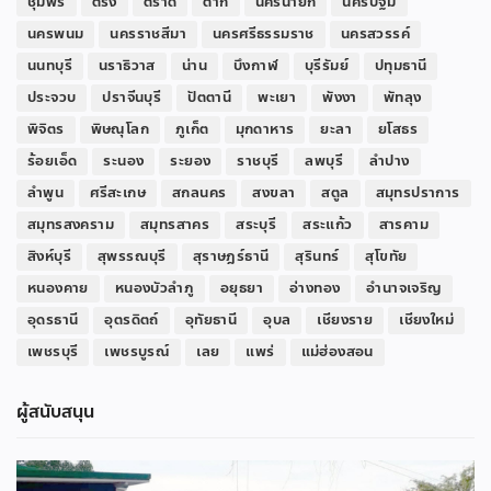
ชุมพร
ตรัง
ตราด
ตาก
นครนายก
นครปฐม
นครพนม
นครราชสีมา
นครศรีธรรมราช
นครสวรรค์
นนทบุรี
นราธิวาส
น่าน
บึงกาฬ
บุรีรัมย์
ปทุมธานี
ประจวบ
ปราจีนบุรี
ปัตตานี
พะเยา
พังงา
พัทลุง
พิจิตร
พิษณุโลก
ภูเก็ต
มุกดาหาร
ยะลา
ยโสธร
ร้อยเอ็ด
ระนอง
ระยอง
ราชบุรี
ลพบุรี
ลำปาง
ลำพูน
ศรีสะเกษ
สกลนคร
สงขลา
สตูล
สมุทรปราการ
สมุทรสงคราม
สมุทรสาคร
สระบุรี
สระแก้ว
สารคาม
สิงห์บุรี
สุพรรณบุรี
สุราษฎร์ธานี
สุรินทร์
สุโขทัย
หนองคาย
หนองบัวลำภู
อยุธยา
อ่างทอง
อำนาจเจริญ
อุดรธานี
อุตรดิตถ์
อุทัยธานี
อุบล
เชียงราย
เชียงใหม่
เพชรบุรี
เพชรบูรณ์
เลย
แพร่
แม่ฮ่องสอน
ผู้สนับสนุน