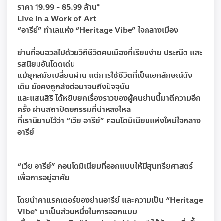
ราคา 19.99 - 85.99 ล้าน*
Live in a Work of Art​
“อารีย์” ทำเลแห่ง “Heritage Vibe” ใจกลางเมือง​
ย่านที่อบอวลไปด้วยวิถีชีวิตคนเมืองที่เรียบง่าย ประณีต และ
รสนิยมอันโดดเด่น​
แม้ยุคสมัยเปลี่ยนผ่าน แต่การใช้ชีวิตที่เป็นเอกลักษณ์ดัง
เดิม ยังคงถูกส่งต่อมาจนถึงปัจจุบัน ​
และแสนสิริ ได้หยิบยกเรื่องราวของผู้คนย่านนี้มาตีความอีก
ครั้ง ผ่านสถาปัตยกรรมที่น่าหลงใหล​
ที่เรานิยามไว้ว่า “เวีย อารีย์” คอนโดมิเนียมแห่งใหม่ใจกลาง
อารีย์​
_______
“เวีย อารีย์” คอนโดมิเนียมที่ออกแบบให้มีสุนทรียศาสตร์
เพื่อการอยู่อาศัย​
โดยนำคาแรคเตอร์ของย่านอารีย์ และความเป็น “Heritage
Vibe” มาเป็นส่วนหนึ่งในการออกแบบ ​