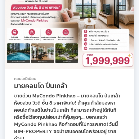
คอนโดมิเนียม
มายคอนโด ปิ่นเกล้า
ขายด่วน MyCondo Pinkhao – มายคอนโด ปิ่นเกล้า
ห้องสวย วิวดี ชั้น 8 ราคาพิเศษ! ถ้าคุณกำลังมองหา
คอนโดทำเลดีในย่านปิ่นเกล้า ที่สามารถเข้าอยู่ได้ทันที
หรือซื้อไว้ลงทุนปล่อยเช่าก็คุ้มสุดๆ… บอกเลยว่า
MyCondo Pinkhao คือคำตอบที่ไม่ควรพลาด! วันนี้
BIM-PROPERTY ขอนำเสนอคอนโดพร้อมอยู่ ขาย
ด่วน!