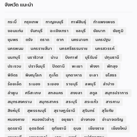
จังหวัด แนะนำ
กระบี่
กรุงเทพ
กาญจนบุรี
กาฬสินธุ์
กำแพงเพชร
ขอนแก่น
จันทบุรี
ฉะเชิงเทรา
ชลบุรี
ชัยนาท
ชัยภูมิ
ชุมพร
ตรัง
ตราด
ตาก
นครนายก
นครปฐม
นครพนม
นครราชสีมา
นครศรีธรรมราช
นครสวรรค์
นนทบุรี
นราธิวาส
น่าน
บึงกาฬ
บุรีรัมย์
ปทุมธานี
ประจวบ
ปราจีนบุรี
ปัตตานี
พะเยา
พังงา
พัทลุง
พิจิตร
พิษณุโลก
ภูเก็ต
มุกดาหาร
ยะลา
ยโสธร
ร้อยเอ็ด
ระนอง
ระยอง
ราชบุรี
ลพบุรี
ลำปาง
ลำพูน
ศรีสะเกษ
สกลนคร
สงขลา
สตูล
สมุทรปราการ
สมุทรสงคราม
สมุทรสาคร
สระบุรี
สระแก้ว
สารคาม
สิงห์บุรี
สุพรรณบุรี
สุราษฎร์ธานี
สุรินทร์
สุโขทัย
หนองคาย
หนองบัวลำภู
อยุธยา
อ่างทอง
อำนาจเจริญ
อุดรธานี
อุตรดิตถ์
อุทัยธานี
อุบล
เชียงราย
เชียงใหม่