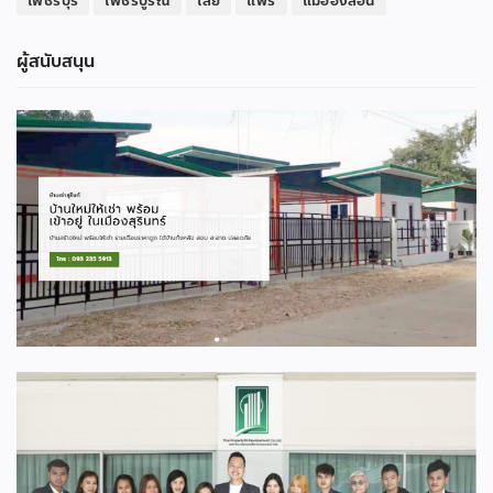
เพชรบุรี
เพชรบูรณ์
เลย
แพร่
แม่ฮ่องสอน
ผู้สนับสนุน