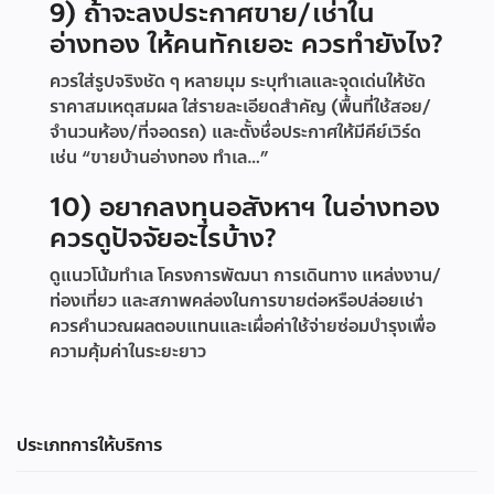
9) ถ้าจะลงประกาศขาย/เช่าใน
อ่างทอง ให้คนทักเยอะ ควรทำยังไง?
ควรใส่รูปจริงชัด ๆ หลายมุม ระบุทำเลและจุดเด่นให้ชัด
ราคาสมเหตุสมผล ใส่รายละเอียดสำคัญ (พื้นที่ใช้สอย/
จำนวนห้อง/ที่จอดรถ) และตั้งชื่อประกาศให้มีคีย์เวิร์ด
เช่น “ขายบ้านอ่างทอง ทำเล…”
10) อยากลงทุนอสังหาฯ ในอ่างทอง
ควรดูปัจจัยอะไรบ้าง?
ดูแนวโน้มทำเล โครงการพัฒนา การเดินทาง แหล่งงาน/
ท่องเที่ยว และสภาพคล่องในการขายต่อหรือปล่อยเช่า
ควรคำนวณผลตอบแทนและเผื่อค่าใช้จ่ายซ่อมบำรุงเพื่อ
ความคุ้มค่าในระยะยาว
ประเภทการให้บริการ