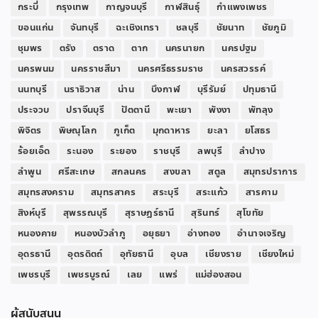
กระบี่
กรุงเทพ
กาญจนบุรี
กาฬสินธุ์
กำแพงเพชร
ขอนแก่น
จันทบุรี
ฉะเชิงเทรา
ชลบุรี
ชัยนาท
ชัยภูมิ
ชุมพร
ตรัง
ตราด
ตาก
นครนายก
นครปฐม
นครพนม
นครราชสีมา
นครศรีธรรมราช
นครสวรรค์
นนทบุรี
นราธิวาส
น่าน
บึงกาฬ
บุรีรัมย์
ปทุมธานี
ประจวบ
ปราจีนบุรี
ปัตตานี
พะเยา
พังงา
พัทลุง
พิจิตร
พิษณุโลก
ภูเก็ต
มุกดาหาร
ยะลา
ยโสธร
ร้อยเอ็ด
ระนอง
ระยอง
ราชบุรี
ลพบุรี
ลำปาง
ลำพูน
ศรีสะเกษ
สกลนคร
สงขลา
สตูล
สมุทรปราการ
สมุทรสงคราม
สมุทรสาคร
สระบุรี
สระแก้ว
สารคาม
สิงห์บุรี
สุพรรณบุรี
สุราษฎร์ธานี
สุรินทร์
สุโขทัย
หนองคาย
หนองบัวลำภู
อยุธยา
อ่างทอง
อำนาจเจริญ
อุดรธานี
อุตรดิตถ์
อุทัยธานี
อุบล
เชียงราย
เชียงใหม่
เพชรบุรี
เพชรบูรณ์
เลย
แพร่
แม่ฮ่องสอน
ผู้สนับสนุน