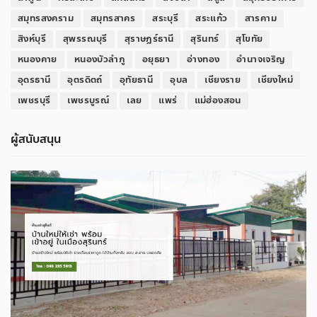
สมุทรสงคราม
สมุทรสาคร
สระบุรี
สระแก้ว
สารคาม
สิงห์บุรี
สุพรรณบุรี
สุราษฎร์ธานี
สุรินทร์
สุโขทัย
หนองคาย
หนองบัวลำภู
อยุธยา
อ่างทอง
อำนาจเจริญ
อุดรธานี
อุตรดิตถ์
อุทัยธานี
อุบล
เชียงราย
เชียงใหม่
เพชรบุรี
เพชรบูรณ์
เลย
แพร่
แม่ฮ่องสอน
ผู้สนับสนุน