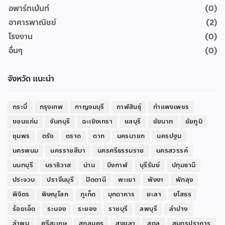
อพาร์ทเม้นท์
(0)
อาคารพาณิชย์
(2)
โรงงาน
(0)
อื่นๆ
(0)
จังหวัด แนะนำ
กระบี่
กรุงเทพ
กาญจนบุรี
กาฬสินธุ์
กำแพงเพชร
ขอนแก่น
จันทบุรี
ฉะเชิงเทรา
ชลบุรี
ชัยนาท
ชัยภูมิ
ชุมพร
ตรัง
ตราด
ตาก
นครนายก
นครปฐม
นครพนม
นครราชสีมา
นครศรีธรรมราช
นครสวรรค์
นนทบุรี
นราธิวาส
น่าน
บึงกาฬ
บุรีรัมย์
ปทุมธานี
ประจวบ
ปราจีนบุรี
ปัตตานี
พะเยา
พังงา
พัทลุง
พิจิตร
พิษณุโลก
ภูเก็ต
มุกดาหาร
ยะลา
ยโสธร
ร้อยเอ็ด
ระนอง
ระยอง
ราชบุรี
ลพบุรี
ลำปาง
ลำพูน
ศรีสะเกษ
สกลนคร
สงขลา
สตูล
สมุทรปราการ