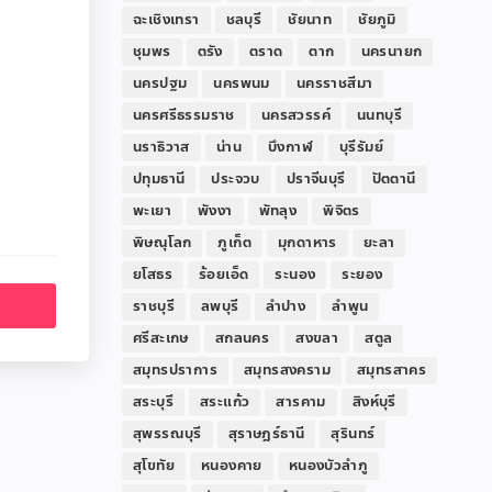
ฉะเชิงเทรา
ชลบุรี
ชัยนาท
ชัยภูมิ
ชุมพร
ตรัง
ตราด
ตาก
นครนายก
นครปฐม
นครพนม
นครราชสีมา
นครศรีธรรมราช
นครสวรรค์
นนทบุรี
นราธิวาส
น่าน
บึงกาฬ
บุรีรัมย์
ปทุมธานี
ประจวบ
ปราจีนบุรี
ปัตตานี
พะเยา
พังงา
พัทลุง
พิจิตร
พิษณุโลก
ภูเก็ต
มุกดาหาร
ยะลา
ยโสธร
ร้อยเอ็ด
ระนอง
ระยอง
ราชบุรี
ลพบุรี
ลำปาง
ลำพูน
ศรีสะเกษ
สกลนคร
สงขลา
สตูล
สมุทรปราการ
สมุทรสงคราม
สมุทรสาคร
สระบุรี
สระแก้ว
สารคาม
สิงห์บุรี
สุพรรณบุรี
สุราษฎร์ธานี
สุรินทร์
สุโขทัย
หนองคาย
หนองบัวลำภู