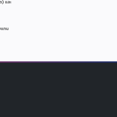
รถ) และ
อบแทน