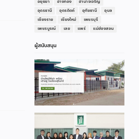
อยุธยา
อ่างทอง
อำนาจเจริญ
อุดรธานี
อุตรดิตถ์
อุทัยธานี
อุบล
เชียงราย
เชียงใหม่
เพชรบุรี
เพชรบูรณ์
เลย
แพร่
แม่ฮ่องสอน
ผู้สนับสนุน