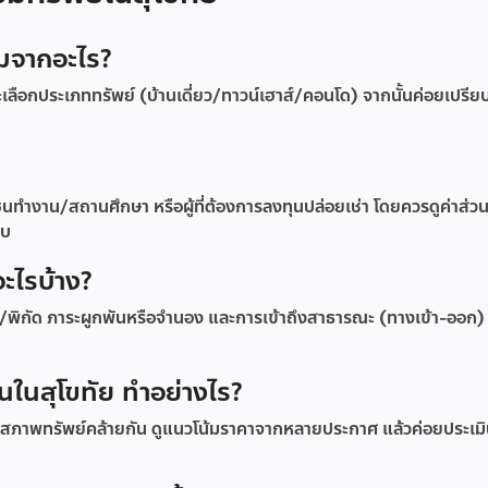
ิ่มจากอะไร?
ลือกประเภททรัพย์ (บ้านเดี่ยว/ทาวน์เฮาส์/คอนโด) จากนั้นค่อยเปรีย
นทำงาน/สถานศึกษา หรือผู้ที่ต้องการลงทุนปล่อยเช่า โดยควรดูค่าส่
อบ
อะไรบ้าง?
พิกัด ภาระผูกพันหรือจำนอง และการเข้าถึงสาธารณะ (ทางเข้า-ออก)
ินในสุโขทัย ทำอย่างไร?
ะสภาพทรัพย์คล้ายกัน ดูแนวโน้มราคาจากหลายประกาศ แล้วค่อยประเมิน