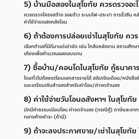
5) บ้านมือสองในสุโขทัย ควรตรวจอะไร
ควรตรวจโครงสร้าง รอยร้าว ระบบไฟ-ประปา การรั่วซึม หลั
ค่าใช้จ่ายแฝงหลังโอน
6) ถ้าต้องการปล่อยเช่าในสุโขทัย ค
เลือกทำเลที่มีดีมานด์เช่าชัด เช่น ใกล้แหล่งงาน สถานศึกษ
เคียงเพื่อคำนวณผลตอบแทน
7) ซื้อบ้าน/คอนโดในสุโขทัย กู้ธนาคา
โดยทั่วไปต้องเตรียมเอกสารรายได้ สลิปเงินเดือน/หนังสือ
และเตรียมเงินสำรองสำหรับค่าโอน/ค่าจดจำนอง
8) ค่าใช้จ่ายวันโอนอสังหาฯ ในสุโขทัย 
มักมีค่าธรรมเนียมโอน ค่าจดจำนอง (กรณีกู้) ภาษีและอากรตาม
กลางค้างชำระ (ถ้ามี)
9) ถ้าจะลงประกาศขาย/เช่าในสุโขทัย