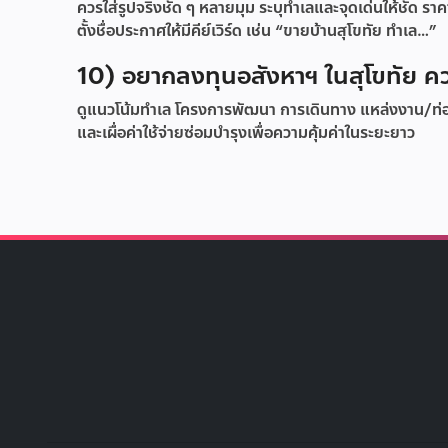
ควรใส่รูปจริงชัด ๆ หลายมุม ระบุทำเลและจุดเด่นให้ชัด ร
ตั้งชื่อประกาศให้มีคีย์เวิร์ด เช่น “ขายบ้านสุโขทัย ทำเล…”
10) อยากลงทุนอสังหาฯ ในสุโขทัย ควร
ดูแนวโน้มทำเล โครงการพัฒนา การเดินทาง แหล่งงาน/ท
และเผื่อค่าใช้จ่ายซ่อมบำรุงเพื่อความคุ้มค่าในระยะยาว