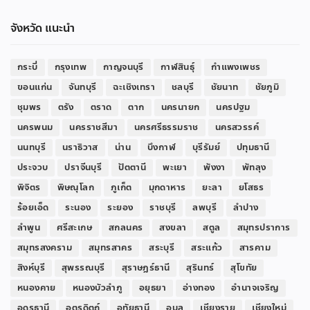
จังหวัด แนะนำ
กระบี่
กรุงเทพ
กาญจนบุรี
กาฬสินธุ์
กำแพงเพชร
ขอนแก่น
จันทบุรี
ฉะเชิงเทรา
ชลบุรี
ชัยนาท
ชัยภูมิ
ชุมพร
ตรัง
ตราด
ตาก
นครนายก
นครปฐม
นครพนม
นครราชสีมา
นครศรีธรรมราช
นครสวรรค์
นนทบุรี
นราธิวาส
น่าน
บึงกาฬ
บุรีรัมย์
ปทุมธานี
ประจวบ
ปราจีนบุรี
ปัตตานี
พะเยา
พังงา
พัทลุง
พิจิตร
พิษณุโลก
ภูเก็ต
มุกดาหาร
ยะลา
ยโสธร
ร้อยเอ็ด
ระนอง
ระยอง
ราชบุรี
ลพบุรี
ลำปาง
ลำพูน
ศรีสะเกษ
สกลนคร
สงขลา
สตูล
สมุทรปราการ
สมุทรสงคราม
สมุทรสาคร
สระบุรี
สระแก้ว
สารคาม
สิงห์บุรี
สุพรรณบุรี
สุราษฎร์ธานี
สุรินทร์
สุโขทัย
หนองคาย
หนองบัวลำภู
อยุธยา
อ่างทอง
อำนาจเจริญ
อุดรธานี
อุตรดิตถ์
อุทัยธานี
อุบล
เชียงราย
เชียงใหม่