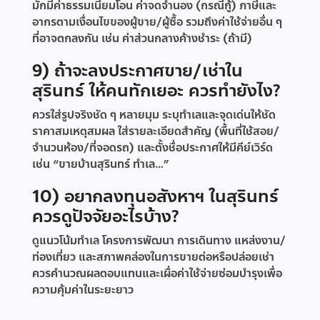
มักมีค่าธรรมเนียมโอน ค่าจดจำนอง (กรณีกู้) ภาษีและ
อากรตามเงื่อนไขของผู้ขาย/ผู้ซื้อ รวมถึงค่าใช้จ่ายอื่น ๆ
ที่อาจตกลงกัน เช่น ค่าส่วนกลางค้างชำระ (ถ้ามี)
9) ถ้าจะลงประกาศขาย/เช่าใน
สุรินทร์ ให้คนทักเยอะ ควรทำยังไง?
ควรใส่รูปจริงชัด ๆ หลายมุม ระบุทำเลและจุดเด่นให้ชัด
ราคาสมเหตุสมผล ใส่รายละเอียดสำคัญ (พื้นที่ใช้สอย/
จำนวนห้อง/ที่จอดรถ) และตั้งชื่อประกาศให้มีคีย์เวิร์ด
เช่น “ขายบ้านสุรินทร์ ทำเล…”
10) อยากลงทุนอสังหาฯ ในสุรินทร์
ควรดูปัจจัยอะไรบ้าง?
ดูแนวโน้มทำเล โครงการพัฒนา การเดินทาง แหล่งงาน/
ท่องเที่ยว และสภาพคล่องในการขายต่อหรือปล่อยเช่า
ควรคำนวณผลตอบแทนและเผื่อค่าใช้จ่ายซ่อมบำรุงเพื่อ
ความคุ้มค่าในระยะยาว