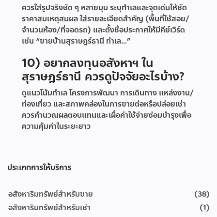
ควรใส่รูปจริงชัด ๆ หลายมุม ระบุทำเลและจุดเด่นให้ชัด
ราคาสมเหตุสมผล ใส่รายละเอียดสำคัญ (พื้นที่ใช้สอย/
จำนวนห้อง/ที่จอดรถ) และตั้งชื่อประกาศให้มีคีย์เวิร์ด
เช่น “ขายบ้านสุราษฎร์ธานี ทำเล…”
10) อยากลงทุนอสังหาฯ ใน
สุราษฎร์ธานี ควรดูปัจจัยอะไรบ้าง?
ดูแนวโน้มทำเล โครงการพัฒนา การเดินทาง แหล่งงาน/
ท่องเที่ยว และสภาพคล่องในการขายต่อหรือปล่อยเช่า
ควรคำนวณผลตอบแทนและเผื่อค่าใช้จ่ายซ่อมบำรุงเพื่อ
ความคุ้มค่าในระยะยาว
ประเภทการให้บริการ
อสังหาริมทรัพย์สำหรับขาย
(38)
อสังหาริมทรัพย์สำหรับเช่า
(1)