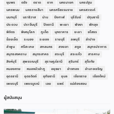
ชุมพร
ตรัง
ตราด
ตาก
นครนายก
นครปฐม
นครพนม
นครราชสีมา
นครศรีธรรมราช
นครสวรรค์
นนทบุรี
นราธิวาส
น่าน
บึงกาฬ
บุรีรัมย์
ปทุมธานี
ประจวบ
ปราจีนบุรี
ปัตตานี
พะเยา
พังงา
พัทลุง
พิจิตร
พิษณุโลก
ภูเก็ต
มุกดาหาร
ยะลา
ยโสธร
ร้อยเอ็ด
ระนอง
ระยอง
ราชบุรี
ลพบุรี
ลำปาง
ลำพูน
ศรีสะเกษ
สกลนคร
สงขลา
สตูล
สมุทรปราการ
สมุทรสงคราม
สมุทรสาคร
สระบุรี
สระแก้ว
สารคาม
สิงห์บุรี
สุพรรณบุรี
สุราษฎร์ธานี
สุรินทร์
สุโขทัย
หนองคาย
หนองบัวลำภู
อยุธยา
อ่างทอง
อำนาจเจริญ
อุดรธานี
อุตรดิตถ์
อุทัยธานี
อุบล
เชียงราย
เชียงใหม่
เพชรบุรี
เพชรบูรณ์
เลย
แพร่
แม่ฮ่องสอน
ผู้สนับสนุน