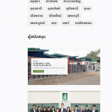
อยุธยา
อ่างทอง
อำนาจเจริญ
อุดรธานี
อุตรดิตถ์
อุทัยธานี
อุบล
เชียงราย
เชียงใหม่
เพชรบุรี
เพชรบูรณ์
เลย
แพร่
แม่ฮ่องสอน
ผู้สนับสนุน