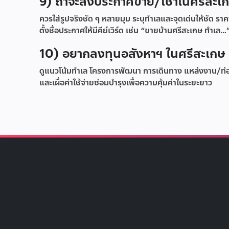
9) ถ้าจะลงประกาศขาย/เช่าในศรีสะเก
ควรใส่รูปจริงชัด ๆ หลายมุม ระบุทำเลและจุดเด่นให้ชัด ร
ตั้งชื่อประกาศให้มีคีย์เวิร์ด เช่น “ขายบ้านศรีสะเกษ ทำเล…
10) อยากลงทุนอสังหาฯ ในศรีสะเกษ ค
ดูแนวโน้มทำเล โครงการพัฒนา การเดินทาง แหล่งงาน/ท
และเผื่อค่าใช้จ่ายซ่อมบำรุงเพื่อความคุ้มค่าในระยะยาว