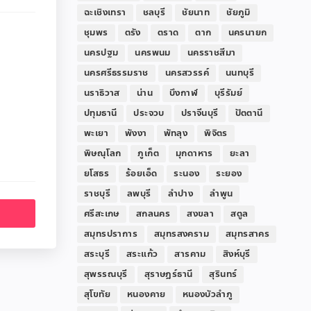
ฉะเชิงเทรา
ชลบุรี
ชัยนาท
ชัยภูมิ
ชุมพร
ตรัง
ตราด
ตาก
นครนายก
นครปฐม
นครพนม
นครราชสีมา
นครศรีธรรมราช
นครสวรรค์
นนทบุรี
นราธิวาส
น่าน
บึงกาฬ
บุรีรัมย์
ปทุมธานี
ประจวบ
ปราจีนบุรี
ปัตตานี
พะเยา
พังงา
พัทลุง
พิจิตร
พิษณุโลก
ภูเก็ต
มุกดาหาร
ยะลา
ยโสธร
ร้อยเอ็ด
ระนอง
ระยอง
ราชบุรี
ลพบุรี
ลำปาง
ลำพูน
ศรีสะเกษ
สกลนคร
สงขลา
สตูล
สมุทรปราการ
สมุทรสงคราม
สมุทรสาคร
สระบุรี
สระแก้ว
สารคาม
สิงห์บุรี
สุพรรณบุรี
สุราษฎร์ธานี
สุรินทร์
สุโขทัย
หนองคาย
หนองบัวลำภู