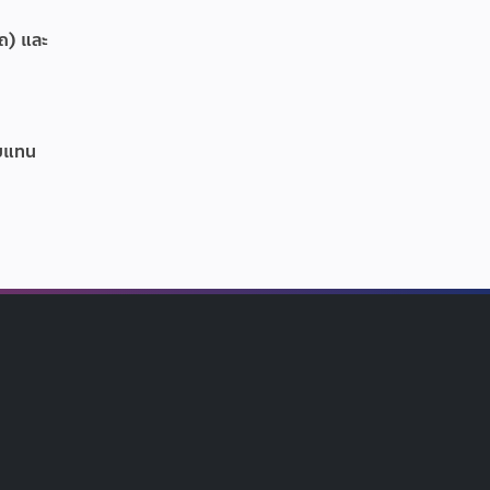
รถ) และ
อบแทน