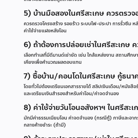
5) บ้านมือสองในศรีสะเกษ ควรตรวจอะ
ควรตรวจโครงสร้าง รอยร้าว ระบบไฟ-ประปา การรั่วซึม หลั
ค่าใช้จ่ายแฝงหลังโอน
6) ถ้าต้องการปล่อยเช่าในศรีสะเกษ
เลือกทำเลที่มีดีมานด์เช่าชัด เช่น ใกล้แหล่งงาน สถานศึกษ
เคียงเพื่อคำนวณผลตอบแทน
7) ซื้อบ้าน/คอนโดในศรีสะเกษ กู้ธนา
โดยทั่วไปต้องเตรียมเอกสารรายได้ สลิปเงินเดือน/หนังสือ
และเตรียมเงินสำรองสำหรับค่าโอน/ค่าจดจำนอง
8) ค่าใช้จ่ายวันโอนอสังหาฯ ในศรีสะเ
มักมีค่าธรรมเนียมโอน ค่าจดจำนอง (กรณีกู้) ภาษีและอากรตาม
กลางค้างชำระ (ถ้ามี)