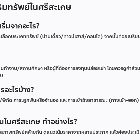
ริมทรัพย์ในศรีสะเกษ
เริ่มจากอะไร?
ลือกประเภททรัพย์ (บ้านเดี่ยว/ทาวน์เฮาส์/คอนโด) จากนั้นค่อยเปรีย
นทำงาน/สถานศึกษา หรือผู้ที่ต้องการลงทุนปล่อยเช่า โดยควรดูค่าส่
อบ
ารอะไรบ้าง?
พิกัด ภาระผูกพันหรือจำนอง และการเข้าถึงสาธารณะ (ทางเข้า-ออก)
ดินในศรีสะเกษ ทำอย่างไร?
ะสภาพทรัพย์คล้ายกัน ดูแนวโน้มราคาจากหลายประกาศ แล้วค่อยประเมิน