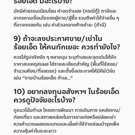
ร้อยเอ็ด มีอะไรบ้าง?
มักมีค่าธรรมเนียมโอน ค่าจดจำนอง (กรณีกู้) ภาษีและ
อากรตามเงื่อนไขของผู้ขาย/ผู้ซื้อ รวมถึงค่าใช้จ่ายอื่น ๆ
ที่อาจตกลงกัน เช่น ค่าส่วนกลางค้างชำระ (ถ้ามี)
9) ถ้าจะลงประกาศขาย/เช่าใน
ร้อยเอ็ด ให้คนทักเยอะ ควรทำยังไง?
ควรใส่รูปจริงชัด ๆ หลายมุม ระบุทำเลและจุดเด่นให้ชัด
ราคาสมเหตุสมผล ใส่รายละเอียดสำคัญ (พื้นที่ใช้สอย/
จำนวนห้อง/ที่จอดรถ) และตั้งชื่อประกาศให้มีคีย์เวิร์ด
เช่น “ขายบ้านร้อยเอ็ด ทำเล…”
10) อยากลงทุนอสังหาฯ ในร้อยเอ็ด
ควรดูปัจจัยอะไรบ้าง?
ดูแนวโน้มทำเล โครงการพัฒนา การเดินทาง แหล่งงาน/
ท่องเที่ยว และสภาพคล่องในการขายต่อหรือปล่อยเช่า
ควรคำนวณผลตอบแทนและเผื่อค่าใช้จ่ายซ่อมบำรุงเพื่อ
ความคุ้มค่าในระยะยาว