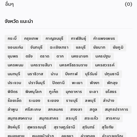
อื่นๆ
(0)
จังหวัด แนะนำ
กระบี่
กรุงเทพ
กาญจนบุรี
กาฬสินธุ์
กำแพงเพชร
ขอนแก่น
จันทบุรี
ฉะเชิงเทรา
ชลบุรี
ชัยนาท
ชัยภูมิ
ชุมพร
ตรัง
ตราด
ตาก
นครนายก
นครปฐม
นครพนม
นครราชสีมา
นครศรีธรรมราช
นครสวรรค์
นนทบุรี
นราธิวาส
น่าน
บึงกาฬ
บุรีรัมย์
ปทุมธานี
ประจวบ
ปราจีนบุรี
ปัตตานี
พะเยา
พังงา
พัทลุง
พิจิตร
พิษณุโลก
ภูเก็ต
มุกดาหาร
ยะลา
ยโสธร
ร้อยเอ็ด
ระนอง
ระยอง
ราชบุรี
ลพบุรี
ลำปาง
ลำพูน
ศรีสะเกษ
สกลนคร
สงขลา
สตูล
สมุทรปราการ
สมุทรสงคราม
สมุทรสาคร
สระบุรี
สระแก้ว
สารคาม
สิงห์บุรี
สุพรรณบุรี
สุราษฎร์ธานี
สุรินทร์
สุโขทัย
หนองคาย
หนองบัวลำภู
อยุธยา
อ่างทอง
อำนาจเจริญ