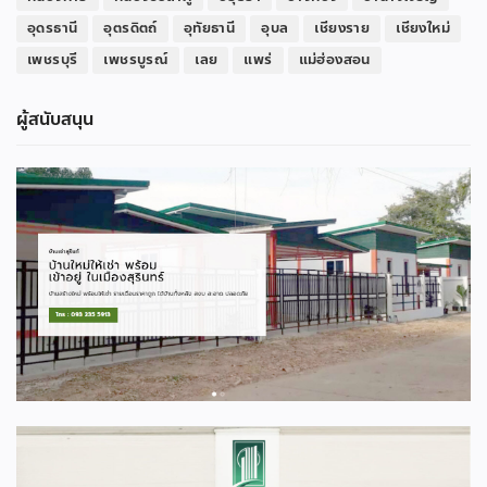
อุดรธานี
อุตรดิตถ์
อุทัยธานี
อุบล
เชียงราย
เชียงใหม่
เพชรบุรี
เพชรบูรณ์
เลย
แพร่
แม่ฮ่องสอน
ผู้สนับสนุน