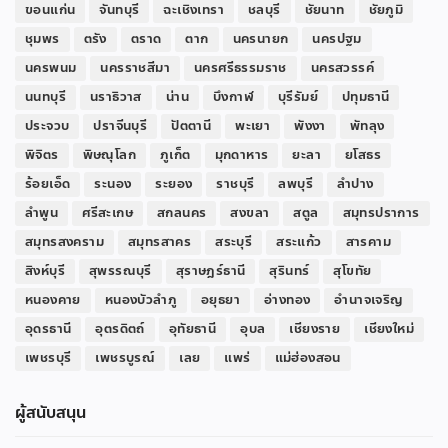
ขอนแก่น
จันทบุรี
ฉะเชิงเทรา
ชลบุรี
ชัยนาท
ชัยภูมิ
ชุมพร
ตรัง
ตราด
ตาก
นครนายก
นครปฐม
นครพนม
นครราชสีมา
นครศรีธรรมราช
นครสวรรค์
นนทบุรี
นราธิวาส
น่าน
บึงกาฬ
บุรีรัมย์
ปทุมธานี
ประจวบ
ปราจีนบุรี
ปัตตานี
พะเยา
พังงา
พัทลุง
พิจิตร
พิษณุโลก
ภูเก็ต
มุกดาหาร
ยะลา
ยโสธร
ร้อยเอ็ด
ระนอง
ระยอง
ราชบุรี
ลพบุรี
ลำปาง
ลำพูน
ศรีสะเกษ
สกลนคร
สงขลา
สตูล
สมุทรปราการ
สมุทรสงคราม
สมุทรสาคร
สระบุรี
สระแก้ว
สารคาม
สิงห์บุรี
สุพรรณบุรี
สุราษฎร์ธานี
สุรินทร์
สุโขทัย
หนองคาย
หนองบัวลำภู
อยุธยา
อ่างทอง
อำนาจเจริญ
อุดรธานี
อุตรดิตถ์
อุทัยธานี
อุบล
เชียงราย
เชียงใหม่
เพชรบุรี
เพชรบูรณ์
เลย
แพร่
แม่ฮ่องสอน
ผู้สนับสนุน