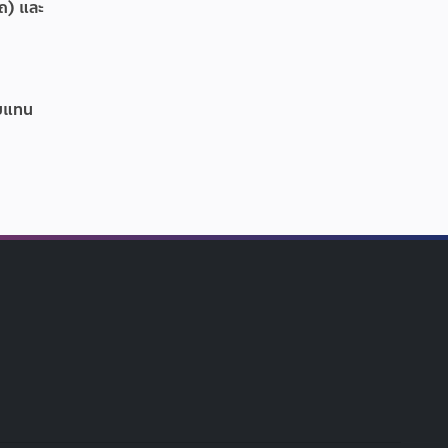
รถ) และ
อบแทน