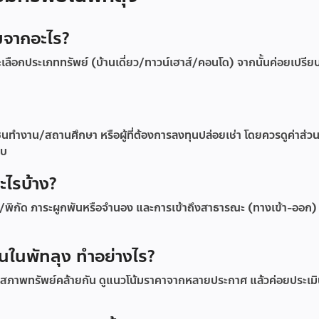
่มจากอะไร?
ลือกประเภททรัพย์ (บ้านเดี่ยว/ทาวน์เฮาส์/คอนโด) จากนั้นค่อยเปรีย
นทำงาน/สถานศึกษา หรือผู้ที่ต้องการลงทุนปล่อยเช่า โดยควรดูค่าส่
อบ
ะไรบ้าง?
พิกัด ภาระผูกพันหรือจำนอง และการเข้าถึงสาธารณะ (ทางเข้า-ออก)
ินในพัทลุง ทำอย่างไร?
ะสภาพทรัพย์คล้ายกัน ดูแนวโน้มราคาจากหลายประกาศ แล้วค่อยประเมิน