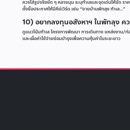
ควรใส่รูปจริงชัด ๆ หลายมุม ระบุทำเลและจุดเด่นให้ชัด ร
ตั้งชื่อประกาศให้มีคีย์เวิร์ด เช่น “ขายบ้านพัทลุง ทำเล…”
10) อยากลงทุนอสังหาฯ ในพัทลุง ควร
ดูแนวโน้มทำเล โครงการพัฒนา การเดินทาง แหล่งงาน/ท
และเผื่อค่าใช้จ่ายซ่อมบำรุงเพื่อความคุ้มค่าในระยะยาว