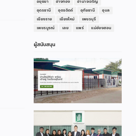
อยุธยา
อ่างทอง
อำนาจเจริญ
อุดรธานี
อุตรดิตถ์
อุทัยธานี
อุบล
เชียงราย
เชียงใหม่
เพชรบุรี
เพชรบูรณ์
เลย
แพร่
แม่ฮ่องสอน
ผู้สนับสนุน