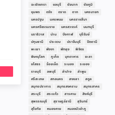
ฉะเชิงเทรา
ชลบุรี
ชัยนาท
ชัยภูมิ
ชุมพร
ตรัง
ตราด
ตาก
นครนายก
นครปฐม
นครพนม
นครราชสีมา
นครศรีธรรมราช
นครสวรรค์
นนทบุรี
นราธิวาส
น่าน
บึงกาฬ
บุรีรัมย์
ปทุมธานี
ประจวบ
ปราจีนบุรี
ปัตตานี
พะเยา
พังงา
พัทลุง
พิจิตร
พิษณุโลก
ภูเก็ต
มุกดาหาร
ยะลา
ยโสธร
ร้อยเอ็ด
ระนอง
ระยอง
ราชบุรี
ลพบุรี
ลำปาง
ลำพูน
ศรีสะเกษ
สกลนคร
สงขลา
สตูล
สมุทรปราการ
สมุทรสงคราม
สมุทรสาคร
สระบุรี
สระแก้ว
สารคาม
สิงห์บุรี
สุพรรณบุรี
สุราษฎร์ธานี
สุรินทร์
สุโขทัย
หนองคาย
หนองบัวลำภู