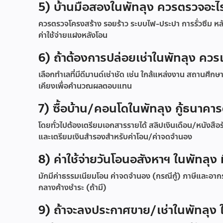
5) บ้านมือสองในพัทลุง ควรตรวจอะไร
ควรตรวจโครงสร้าง รอยร้าว ระบบไฟ-ประปา การรั่วซึม หลั
ค่าใช้จ่ายแฝงหลังโอน
6) ถ้าต้องการปล่อยเช่าในพัทลุง คว
เลือกทำเลที่มีดีมานด์เช่าชัด เช่น ใกล้แหล่งงาน สถานศึกษ
เคียงเพื่อคำนวณผลตอบแทน
7) ซื้อบ้าน/คอนโดในพัทลุง กู้ธนาคา
โดยทั่วไปต้องเตรียมเอกสารรายได้ สลิปเงินเดือน/หนังสือ
และเตรียมเงินสำรองสำหรับค่าโอน/ค่าจดจำนอง
8) ค่าใช้จ่ายวันโอนอสังหาฯ ในพัทลุง 
มักมีค่าธรรมเนียมโอน ค่าจดจำนอง (กรณีกู้) ภาษีและอากรตาม
กลางค้างชำระ (ถ้ามี)
9) ถ้าจะลงประกาศขาย/เช่าในพัทลุง 