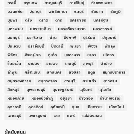
กระบี่
กรุงเทพ
กาญจนบุรี
กาฬสินธุ์
กำแพงเพชร
ขอนแก่น
จันทบุรี
ฉะเชิงเทรา
ชลบุรี
ชัยนาท
ชัยภูมิ
ชุมพร
ตรัง
ตราด
ตาก
นครนายก
นครปฐม
นครพนม
นครราชสีมา
นครศรีธรรมราช
นครสวรรค์
นนทบุรี
นราธิวาส
น่าน
บึงกาฬ
บุรีรัมย์
ปทุมธานี
ประจวบ
ปราจีนบุรี
ปัตตานี
พะเยา
พังงา
พัทลุง
พิจิตร
พิษณุโลก
ภูเก็ต
มุกดาหาร
ยะลา
ยโสธร
ร้อยเอ็ด
ระนอง
ระยอง
ราชบุรี
ลพบุรี
ลำปาง
ลำพูน
ศรีสะเกษ
สกลนคร
สงขลา
สตูล
สมุทรปราการ
สมุทรสงคราม
สมุทรสาคร
สระบุรี
สระแก้ว
สารคาม
สิงห์บุรี
สุพรรณบุรี
สุราษฎร์ธานี
สุรินทร์
สุโขทัย
หนองคาย
หนองบัวลำภู
อยุธยา
อ่างทอง
อำนาจเจริญ
อุดรธานี
อุตรดิตถ์
อุทัยธานี
อุบล
เชียงราย
เชียงใหม่
เพชรบุรี
เพชรบูรณ์
เลย
แพร่
แม่ฮ่องสอน
ผู้สนับสนุน