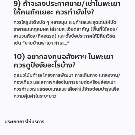
9) ถ้าจะลงประกาศขาย/เช่าในพะเยา
ให้คนทักเยอะ ควรทำยังไง?
ควรใส่รูปจริงชัด ๆ หลายมุม ระบุทำเลและจุดเด่นให้ชัด
ราคาสมเหตุสมผล ใส่รายละเอียดสำคัญ (พื้นที่ใช้สอย/
จำนวนห้อง/ที่จอดรถ) และตั้งชื่อประกาศให้มีคีย์เวิร์ด
เช่น “ขายบ้านพะเยา ทำเล…”
10) อยากลงทุนอสังหาฯ ในพะเยา
ควรดูปัจจัยอะไรบ้าง?
ดูแนวโน้มทำเล โครงการพัฒนา การเดินทาง แหล่งงาน/
ท่องเที่ยว และสภาพคล่องในการขายต่อหรือปล่อยเช่า
ควรคำนวณผลตอบแทนและเผื่อค่าใช้จ่ายซ่อมบำรุงเพื่อ
ความคุ้มค่าในระยะยาว
ประเภทการให้บริการ