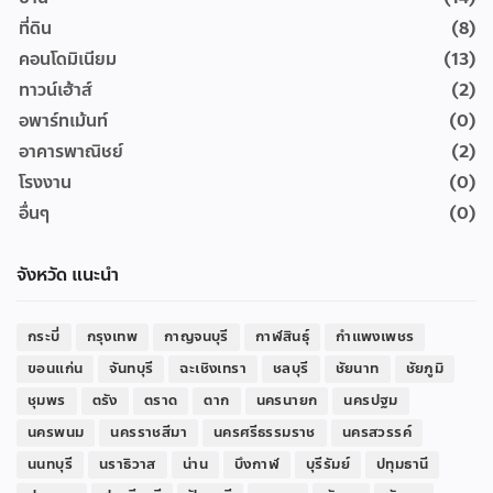
ที่ดิน
(8)
คอนโดมิเนียม
(13)
ทาวน์เฮ้าส์
(2)
อพาร์ทเม้นท์
(0)
อาคารพาณิชย์
(2)
โรงงาน
(0)
อื่นๆ
(0)
จังหวัด แนะนำ
กระบี่
กรุงเทพ
กาญจนบุรี
กาฬสินธุ์
กำแพงเพชร
ขอนแก่น
จันทบุรี
ฉะเชิงเทรา
ชลบุรี
ชัยนาท
ชัยภูมิ
ชุมพร
ตรัง
ตราด
ตาก
นครนายก
นครปฐม
นครพนม
นครราชสีมา
นครศรีธรรมราช
นครสวรรค์
นนทบุรี
นราธิวาส
น่าน
บึงกาฬ
บุรีรัมย์
ปทุมธานี