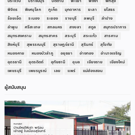
ประจวบ
ปราจีนบุรี
ปัตตานี
พะเยา
พังงา
พัทลุง
พิจิตร
พิษณุโลก
ภูเก็ต
มุกดาหาร
ยะลา
ยโสธร
ร้อยเอ็ด
ระนอง
ระยอง
ราชบุรี
ลพบุรี
ลำปาง
ลำพูน
ศรีสะเกษ
สกลนคร
สงขลา
สตูล
สมุทรปราการ
สมุทรสงคราม
สมุทรสาคร
สระบุรี
สระแก้ว
สารคาม
สิงห์บุรี
สุพรรณบุรี
สุราษฎร์ธานี
สุรินทร์
สุโขทัย
หนองคาย
หนองบัวลำภู
อยุธยา
อ่างทอง
อำนาจเจริญ
อุดรธานี
อุตรดิตถ์
อุทัยธานี
อุบล
เชียงราย
เชียงใหม่
เพชรบุรี
เพชรบูรณ์
เลย
แพร่
แม่ฮ่องสอน
ผู้สนับสนุน