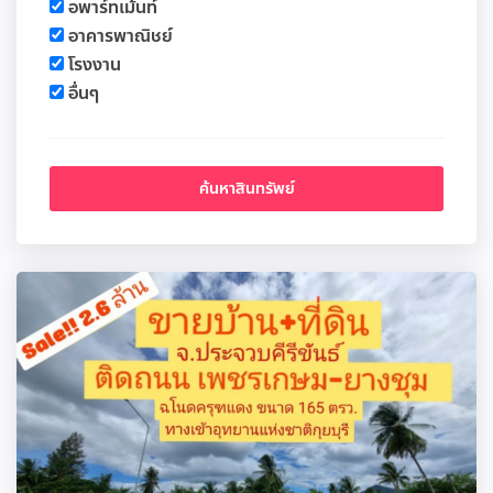
อพาร์ทเม้นท์
อาคารพาณิชย์
โรงงาน
อื่นๆ