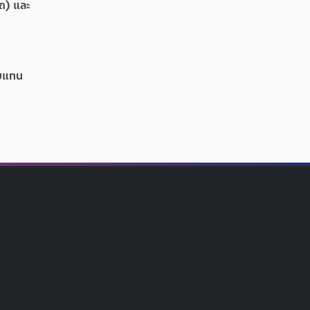
รถ) และ
อบแทน