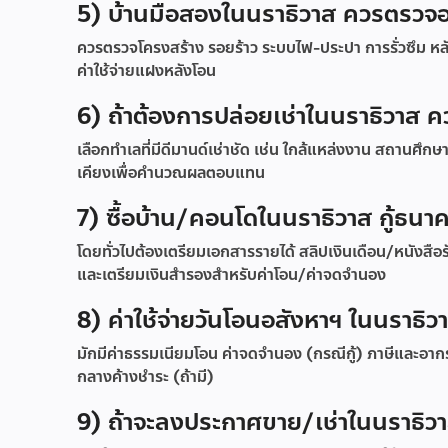
5) บ้านมือสองในนราธิวาส ควรตรวจอะ
ควรตรวจโครงสร้าง รอยร้าว ระบบไฟ-ประปา การรั่วซึม หลั
ค่าใช้จ่ายแฝงหลังโอน
6) ถ้าต้องการปล่อยเช่าในนราธิวาส
เลือกทำเลที่มีดีมานด์เช่าชัด เช่น ใกล้แหล่งงาน สถานศึกษ
เคียงเพื่อคำนวณผลตอบแทน
7) ซื้อบ้าน/คอนโดในนราธิวาส กู้ธนา
โดยทั่วไปต้องเตรียมเอกสารรายได้ สลิปเงินเดือน/หนังสือ
และเตรียมเงินสำรองสำหรับค่าโอน/ค่าจดจำนอง
8) ค่าใช้จ่ายวันโอนอสังหาฯ ในนราธิวา
มักมีค่าธรรมเนียมโอน ค่าจดจำนอง (กรณีกู้) ภาษีและอากรตาม
กลางค้างชำระ (ถ้ามี)
9) ถ้าจะลงประกาศขาย/เช่าในนราธิวา