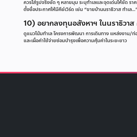
ควรใส่รูปจริงชัด ๆ หลายมุม ระบุทำเลและจุดเด่นให้ชัด ร
ตั้งชื่อประกาศให้มีคีย์เวิร์ด เช่น “ขายบ้านนราธิวาส ทำเล…
10) อยากลงทุนอสังหาฯ ในนราธิวาส ค
ดูแนวโน้มทำเล โครงการพัฒนา การเดินทาง แหล่งงาน/ท
และเผื่อค่าใช้จ่ายซ่อมบำรุงเพื่อความคุ้มค่าในระยะยาว