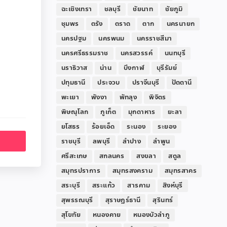
ฉะเชิงเทรา
ชลบุรี
ชัยนาท
ชัยภูมิ
ชุมพร
ตรัง
ตราด
ตาก
นครนายก
นครปฐม
นครพนม
นครราชสีมา
นครศรีธรรมราช
นครสวรรค์
นนทบุรี
นราธิวาส
น่าน
บึงกาฬ
บุรีรัมย์
ปทุมธานี
ประจวบ
ปราจีนบุรี
ปัตตานี
พะเยา
พังงา
พัทลุง
พิจิตร
พิษณุโลก
ภูเก็ต
มุกดาหาร
ยะลา
ยโสธร
ร้อยเอ็ด
ระนอง
ระยอง
ราชบุรี
ลพบุรี
ลำปาง
ลำพูน
ศรีสะเกษ
สกลนคร
สงขลา
สตูล
สมุทรปราการ
สมุทรสงคราม
สมุทรสาคร
สระบุรี
สระแก้ว
สารคาม
สิงห์บุรี
สุพรรณบุรี
สุราษฎร์ธานี
สุรินทร์
สุโขทัย
หนองคาย
หนองบัวลำภู