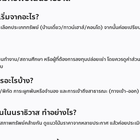
เริ่มจากอะไร?
ลือกประเภททรัพย์ (บ้านเดี่ยว/ทาวน์เฮาส์/คอนโด) จากนั้นค่อยเปรีย
นทำงาน/สถานศึกษา หรือผู้ที่ต้องการลงทุนปล่อยเช่า โดยควรดูค่าส่
อบ
ารอะไรบ้าง?
พิกัด ภาระผูกพันหรือจำนอง และการเข้าถึงสาธารณะ (ทางเข้า-ออก)
ดินในนราธิวาส ทำอย่างไร?
ะสภาพทรัพย์คล้ายกัน ดูแนวโน้มราคาจากหลายประกาศ แล้วค่อยประเมิน