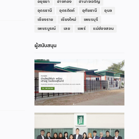
อยุธยา
อ่างทอง
อำนาจเจริญ
อุดรธานี
อุตรดิตถ์
อุทัยธานี
อุบล
เชียงราย
เชียงใหม่
เพชรบุรี
เพชรบูรณ์
เลย
แพร่
แม่ฮ่องสอน
ผู้สนับสนุน