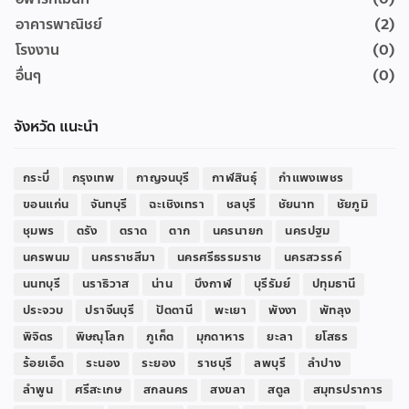
อาคารพาณิชย์
(2)
โรงงาน
(0)
อื่นๆ
(0)
จังหวัด แนะนำ
กระบี่
กรุงเทพ
กาญจนบุรี
กาฬสินธุ์
กำแพงเพชร
ขอนแก่น
จันทบุรี
ฉะเชิงเทรา
ชลบุรี
ชัยนาท
ชัยภูมิ
ชุมพร
ตรัง
ตราด
ตาก
นครนายก
นครปฐม
นครพนม
นครราชสีมา
นครศรีธรรมราช
นครสวรรค์
นนทบุรี
นราธิวาส
น่าน
บึงกาฬ
บุรีรัมย์
ปทุมธานี
ประจวบ
ปราจีนบุรี
ปัตตานี
พะเยา
พังงา
พัทลุง
พิจิตร
พิษณุโลก
ภูเก็ต
มุกดาหาร
ยะลา
ยโสธร
ร้อยเอ็ด
ระนอง
ระยอง
ราชบุรี
ลพบุรี
ลำปาง
ลำพูน
ศรีสะเกษ
สกลนคร
สงขลา
สตูล
สมุทรปราการ