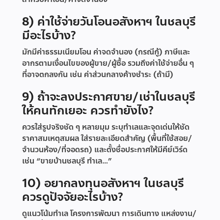
8) ค่าใช้จ่ายวันโอนอสังหาฯ ในชลบุรี
มีอะไรบ้าง?
มักมีค่าธรรมเนียมโอน ค่าจดจำนอง (กรณีกู้) ภาษีและ
อากรตามเงื่อนไขของผู้ขาย/ผู้ซื้อ รวมถึงค่าใช้จ่ายอื่น ๆ
ที่อาจตกลงกัน เช่น ค่าส่วนกลางค้างชำระ (ถ้ามี)
9) ถ้าจะลงประกาศขาย/เช่าในชลบุรี
ให้คนทักเยอะ ควรทำยังไง?
ควรใส่รูปจริงชัด ๆ หลายมุม ระบุทำเลและจุดเด่นให้ชัด
ราคาสมเหตุสมผล ใส่รายละเอียดสำคัญ (พื้นที่ใช้สอย/
จำนวนห้อง/ที่จอดรถ) และตั้งชื่อประกาศให้มีคีย์เวิร์ด
เช่น “ขายบ้านชลบุรี ทำเล…”
10) อยากลงทุนอสังหาฯ ในชลบุรี
ควรดูปัจจัยอะไรบ้าง?
ดูแนวโน้มทำเล โครงการพัฒนา การเดินทาง แหล่งงาน/