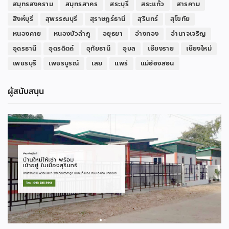
สมุทรสงคราม
สมุทรสาคร
สระบุรี
สระแก้ว
สารคาม
สิงห์บุรี
สุพรรณบุรี
สุราษฎร์ธานี
สุรินทร์
สุโขทัย
หนองคาย
หนองบัวลำภู
อยุธยา
อ่างทอง
อำนาจเจริญ
อุดรธานี
อุตรดิตถ์
อุทัยธานี
อุบล
เชียงราย
เชียงใหม่
เพชรบุรี
เพชรบูรณ์
เลย
แพร่
แม่ฮ่องสอน
ผู้สนับสนุน